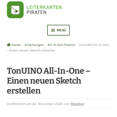
Zur
Zum
Navigation
Inhalt
springen
springen
MENÜ
ERMENÜ
NEN
Home
Anleitungen
All-in-One Platine
TonUINO All-In-One
ERMENÜ
– Einen neuen Sketch erstellen
NEN
TonUINO All-In-One –
Einen neuen Sketch
erstellen
Veröffentlicht am
22. November 2020
von
Stephan