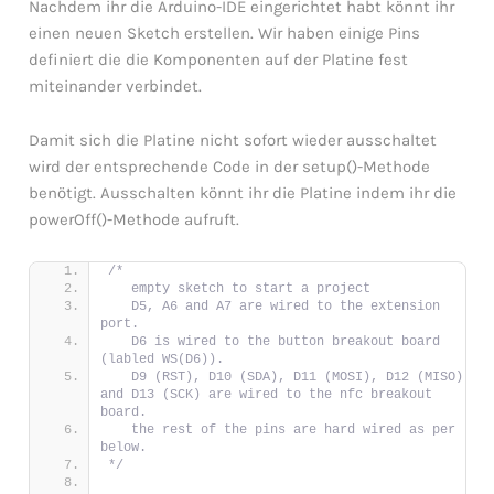
Nachdem ihr die Arduino-IDE eingerichtet habt könnt ihr
einen neuen Sketch erstellen. Wir haben einige Pins
ERMENÜ
definiert die die Komponenten auf der Platine fest
NEN
miteinander verbindet.
ERMENÜ
NEN
Damit sich die Platine nicht sofort wieder ausschaltet
ERMENÜ
wird der entsprechende Code in der setup()-Methode
NEN
benötigt. Ausschalten könnt ihr die Platine indem ihr die
ERMENÜ
powerOff()-Methode aufruft.
NEN
ERMENÜ
/*
NEN
   empty sketch to start a project
   D5, A6 and A7 are wired to the extension 
ERMENÜ
port.
NEN
   D6 is wired to the button breakout board 
(labled WS(D6)).
   D9 (RST), D10 (SDA), D11 (MOSI), D12 (MISO) 
and D13 (SCK) are wired to the nfc breakout 
board.
   the rest of the pins are hard wired as per 
below.
*/