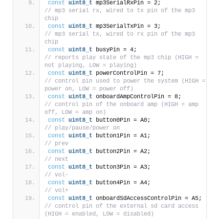
const
uint8_t
 mp3SerialRxPin = 2;               
// mp3 serial rx, wired to tx pin of the mp3 
chip
const
uint8_t
 mp3SerialTxPin = 3;               
// mp3 serial tx, wired to rx pin of the mp3 
chip
const
uint8_t
 busyPin = 4;                       
// reports play state of the mp3 chip (HIGH = 
not playing, LOW = playing)
const
uint8_t
 powerControlPin = 7;             
// control pin used to power the system (HIGH = 
power on, LOW = power off)
const
uint8_t
 onboardAmpControlPin = 8;       
// control pin of the onboard amp (HIGH = amp 
off, LOW = amp on)
const
uint8_t
 button0Pin = A0;                  
// play/pause/power on
const
uint8_t
 button1Pin = A1;                  
// prev
const
uint8_t
 button2Pin = A2;                  
// next
const
uint8_t
 button3Pin = A3;                  
// vol-
const
uint8_t
 button4Pin = A4;                  
// vol+
const
uint8_t
 onboardSdAccessControlPin =
// control pin of the external sd card access 
(HIGH = enabled, LOW = disabled)