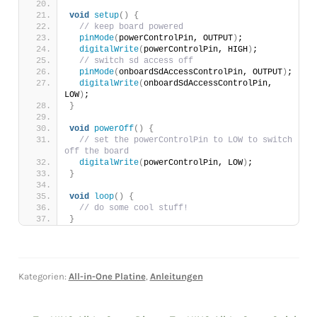
void
setup
()
{
// keep board powered
pinMode
(
powerControlPin, OUTPUT
)
;
digitalWrite
(
powerControlPin, HIGH
)
;
// switch sd access off
pinMode
(
onboardSdAccessControlPin, OUTPUT
)
;
digitalWrite
(
onboardSdAccessControlPin, 
LOW
)
;
}
void
powerOff
()
{
// set the powerControlPin to LOW to switch 
off the board
digitalWrite
(
powerControlPin, LOW
)
;
}
void
loop
()
{
// do some cool stuff!
}
Kategorien:
All-in-One Platine
,
Anleitungen