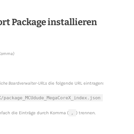
t Package installieren
+ Komma)
iche Boardverwalter-URLs
die folgende URL eintragen:
X/package_MCUdude_MegaCoreX_index.json
infach die Einträge durch Komma (
,
) trennen.