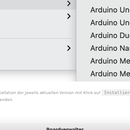
allation der jeweils aktuellen Version mit Klick auf
Installie
enden.