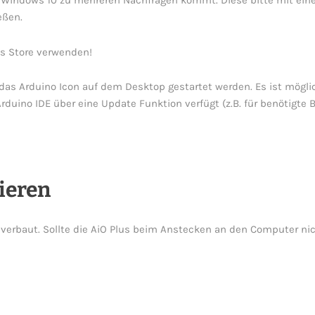
er Windows 10 zu mehreren Nachfragen kommt. Diese bitte mit ein
eßen.
s Store verwenden!
das Arduino Icon auf dem Desktop gestartet werden. Es ist mögli
rduino IDE über eine Update Funktion verfügt (z.B. für benötigte B
lieren
 verbaut. Sollte die AiO Plus beim Anstecken an den Computer ni