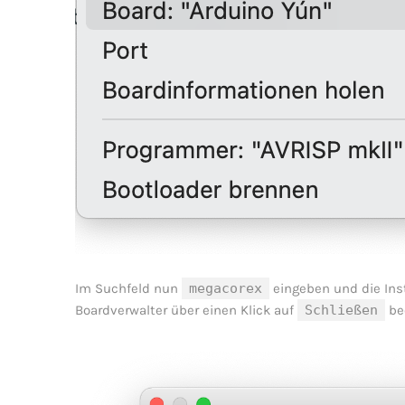
Im Suchfeld nun
megacorex
eingeben und die Inst
Boardverwalter über einen Klick auf
Schließen
be