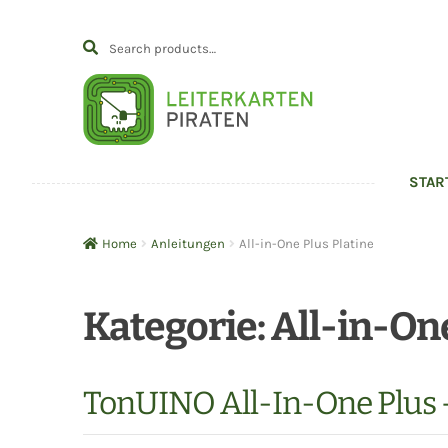
SEARCH
Zur
Zum
Search
Navigatio
Inhalt
for:
springen
springen
STAR
Home
Anleitungen
All-in-One Plus Platine
Kategorie:
All-in-One
TonUINO All-In-One Plus –