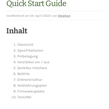
Quick Start Guide
NEN
ERMENÜ
NEN
Veröffentlicht am
24. April 2022
von
Stephan
Inhalt
Übersicht
Spezifikationen
Pinbelegung
Verstärker ein / aus
Serielles Interface
Befehle
Ordnerstruktur
Verdrahtungsplan
Firmwareupdate
TonUINO