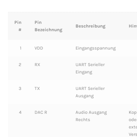
Pin
Pin
Beschreibung
Hin
#
Bezeichnung
1
VDD
Eingangsspannung
2
RX
UART Serieller
Eingang
3
TX
UART Serieller
Ausgang
4
DAC R
Audio Ausgang
Kop
Rechts
ode
ext
Ver