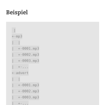
Beispiel
|

+-mp3

|  |

|  +-0001.mp3

|  +-0002.mp3

|  +-0003.mp3

|  +-...

+-advert

|  |

|  +-0001.mp3

|  +-0002.mp3

|  +-0003.mp3

|  +-...
