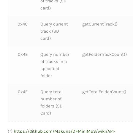
of tracks (SD
card)
0x4C
Query current
getCurrentTrack()
track (SD
card)
0x4E
Query number
getFolderTrackCount()
of tracks in a
specified
folder
0x4F
Query total
getTotalFolderCount()
number of
folders (SD
Card)
(*)
https://github.com/Makuna/DFMiniMp3/wiki/API-