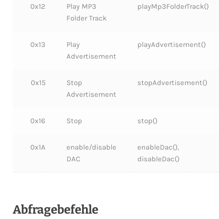
0x12
Play MP3
playMp3FolderTrack()
Folder Track
0x13
Play
playAdvertisement()
Advertisement
0x15
Stop
stopAdvertisement()
Advertisement
0x16
Stop
stop()
0x1A
enable/disable
enableDac(),
DAC
disableDac()
Abfragebefehle