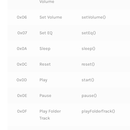
Volume
0x06
Set Volume
setVolume()
0x07
Set EQ
setEq()
0x0A
Sleep
sleep()
0x0C
Reset
reset()
0x0D
Play
start()
0x0E
Pause
pause()
0x0F
Play Folder
playFolderTrack()
Track