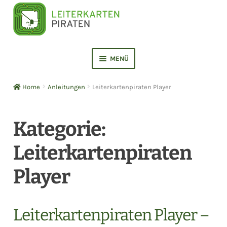
Zur
Zum
Navigation
Inhalt
springen
springen
MENÜ
ERMENÜ
NEN
Home
Anleitungen
Leiterkartenpiraten Player
ERMENÜ
NEN
ERMENÜ
Kategorie:
NEN
ERMENÜ
Leiterkartenpiraten
NEN
ERMENÜ
Player
NEN
ERMENÜ
NEN
Leiterkartenpiraten Player –
ERMENÜ