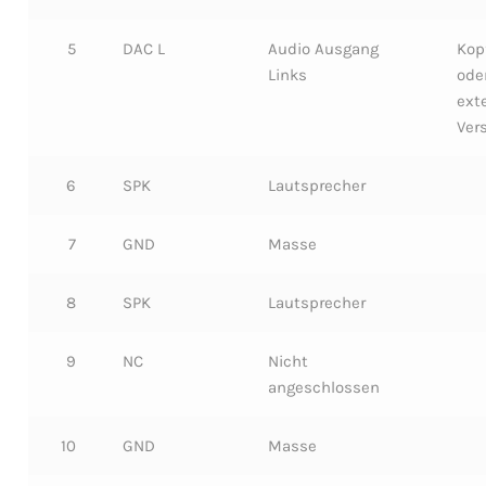
5
DAC L
Audio Ausgang
Kop
Links
ode
ext
Ver
6
SPK
Lautsprecher
7
GND
Masse
8
SPK
Lautsprecher
9
NC
Nicht
angeschlossen
10
GND
Masse