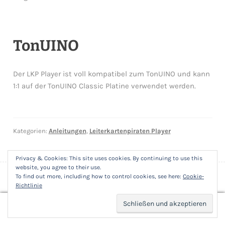
TonUINO
Der LKP Player ist voll kompatibel zum TonUINO und kann
1:1 auf der TonUINO Classic Platine verwendet werden.
Kategorien:
Anleitungen
,
Leiterkartenpiraten Player
Privacy & Cookies: This site uses cookies. By continuing to use this
website, you agree to their use.
To find out more, including how to control cookies, see here:
Cookie-
Richtlinie
© Leiterkartenpiraten GmbH i.L 2026
Datenschutzerklärung
0
Search
SEARCH