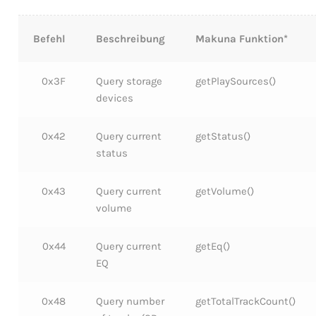
Befehl
Beschreibung
Makuna Funktion*
0x3F
Query storage
getPlaySources()
devices
0x42
Query current
getStatus()
status
0x43
Query current
getVolume()
volume
0x44
Query current
getEq()
EQ
0x48
Query number
getTotalTrackCount()