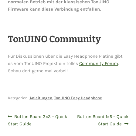
normalen Betrieb mit der klassischen TonUINO
Firmware kann diese Verbindung entfallen.
TonUINO Community
Für Diskussionen über die Easy Headphone Platine gibt
es vom TonUINO Projekt ein tolles
Community Forum
.
Schau dort gerne mal vorbei!
Kategorien:
Anleitungen
,
TonUINO Easy Headphone
Beitragsnavigation
Vorheriger
Nächster
Button Board 3×3 – Quick
Button Board 1×5 – Quick
Beitrag:
Beitrag:
Start Guide
Start Guide