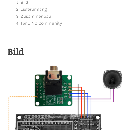
NEN
Bild
Lieferumfang
Zusammenbau
TonUINO Community
ERMENÜ
NEN
Bild