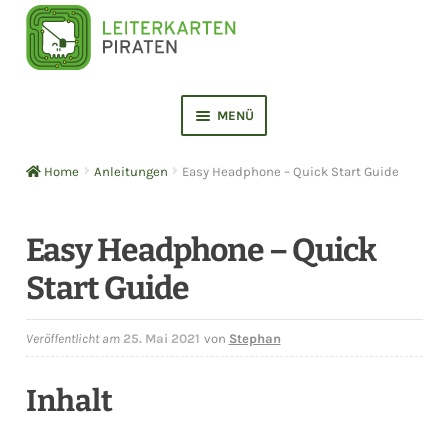
Zur
Zum
Navigation
Inhalt
springen
springen
MENÜ
ERMENÜ
NEN
Home
Anleitungen
Easy Headphone – Quick Start Guide
ERMENÜ
NEN
ERMENÜ
Easy Headphone – Quick
NEN
Start Guide
ERMENÜ
NEN
ERMENÜ
Veröffentlicht am
25. Mai 2021
von
Stephan
NEN
ERMENÜ
Inhalt
NEN
ERMENÜ